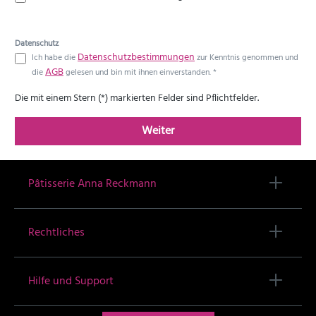
Datenschutz
Datenschutzbestimmungen
Ich habe die
zur Kenntnis genommen und
AGB
die
gelesen und bin mit ihnen einverstanden. *
Die mit einem Stern (*) markierten Felder sind Pflichtfelder.
Weiter
Pâtisserie Anna Reckmann
Rechtliches
Hilfe und Support