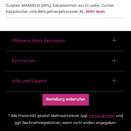
Zutaten: MANDELN (28%), Kakaobohnen aus Ecuador, Zucker,
Kakaobutter, rote Bete gefriergetrocknet, M...
Mehr lesen
Pâtisserie Anna Reckmann
Rechtliches
Hilfe und Support
Bestellung widerrufen
* Alle Preise inkl. gesetzl. Mehrwertsteuer zzgl.
Versandkosten
und
ggf. Nachnahmegebühren, wenn nicht anders angegeben.