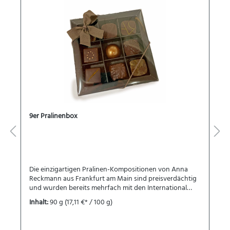
9er Pralinenbox
Die einzigartigen Pralinen-Kompositionen von Anna
Reckmann aus Frankfurt am Main sind preisverdächtig
und wurden bereits mehrfach mit den International
Chocolate Awards für die DACH-Region ausgezeichnet.
Inhalt:
90 g
(17,11 €* / 100 g)
Die liebevoll zusammengestellte Auswahl
unterschiedlicher Pralinen ist ein schöner Querschnitt
durch die Pralinenkollektion von Anna Reckmann. Die