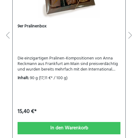
9er Pralinenbox
Die einzigartigen Pralinen-Kompositionen von Anna
Reckmann aus Frankfurt am Main sind preisverdächtig
und wurden bereits mehrfach mit den International
Chocolate Awards für die DACH-Region ausgezeichnet.
Inhalt:
90 g
(17,11 €* / 100 g)
Die liebevoll zusammengestellte Auswahl
unterschiedlicher Pralinen ist ein schöner Querschnitt
durch die Pralinenkollektion von Anna Reckmann. Die
Pralinen-Box ist ein wunderbares Geschenk für die
Familie, Geschäftspartner, Freunde – und natürlich zum
Selbernaschen. Die Pralinen-Auswahl enthält:9 Pralinen
15,40 €*
(ca. 190 g) handgefertigt aus der Pâtisserie Anna
Reckmann in den Sorten:Piemonteser Haselnuss mit
SalzMuskovadokaramellSchoko-
In den Warenkorb
MaracujaPekanknusperMarzipan Feige-WalnussFleur
de SelMandelnougatpure Origin: Dominikanische