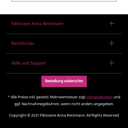
RepublikAprikose & schwarzer SesamölFür den
optimalen Genuss gekühlt (ideal: ca. 14-16 °C) lagern und
innerhalb von 3 Wochen genießen.MHD: ca. 3-4
Wochen
Pâtisserie Anna Reckmann
Rechtliches
Hilfe und Support
Bestellung widerrufen
* Alle Preise inkl. gesetzl. Mehrwertsteuer zzgl.
Versandkosten
und
ggf. Nachnahmegebühren, wenn nicht anders angegeben.
Copyright © 2021 Pâtisserie Anna Reckmann. All Rights Reserved